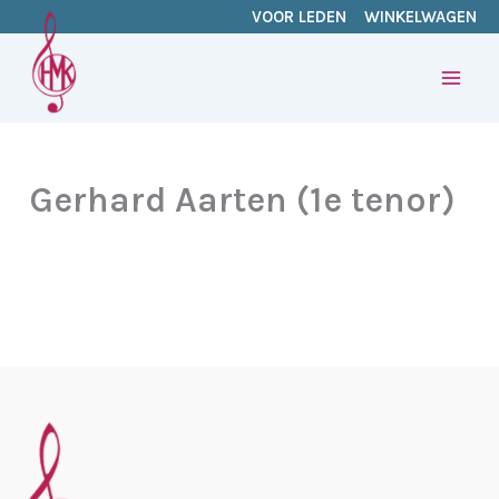
Ga
VOOR LEDEN
WINKELWAGEN
naar
de
inhoud
Gerhard Aarten (1e tenor)