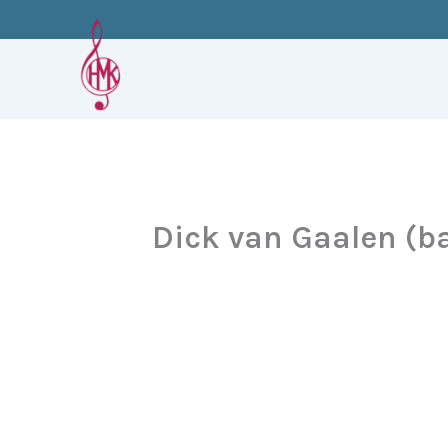
Ga
naar
de
inhoud
Dick van Gaalen (b