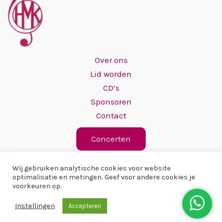
Over ons
Lid worden
CD’s
Sponsoren
Contact
Concerten
Wij gebruiken analytische cookies voor website
optimalisatie en metingen. Geef voor andere cookies je
voorkeuren op.
Copyright © 2026 Hervormd Mannenkoor
Instellingen
Accepteren
IJsselmuiden/Grafhorst