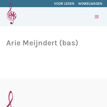
Ga
VOOR LEDEN
WINKELWAGEN
naar
de
inhoud
Arie Meijndert (bas)